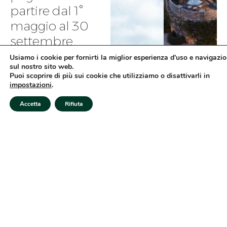
partire dal 1°
maggio al 30
settembre
Usiamo i cookie per fornirti la miglior esperienza d'uso e navigazi
La piscina riscaldata di
sul nostro sito web.
Casale Galli è un invito al
Puoi scoprire di più sui cookie che utilizziamo o disattivarli in
relax più autentico,
impostazioni
.
immersa nella quiete
CHIAMA
WHATSAPP
SCRIV
Verifica Disponibilità
della natura e
Accetta
Rifiuta
circondata dal
paesaggio dolce degli
uliveti. Qui l’acqua
sempre alla temperatura
ideale permette di
godere di momenti di
benessere in ogni ora
della giornata, tra silenzi
rigeneranti e panorami
che si aprono
sull’orizzonte.