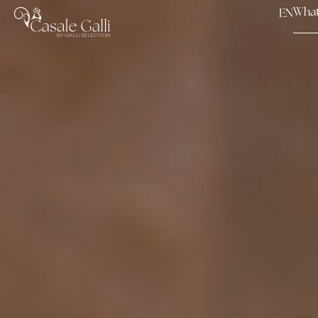
Wha
EN